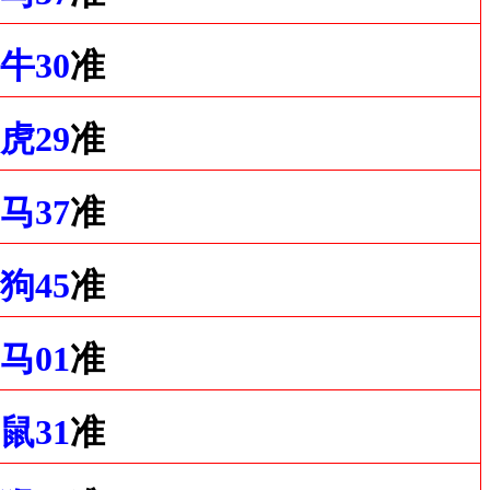
牛30
准
虎29
准
马37
准
狗45
准
马01
准
鼠31
准