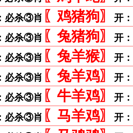
〖鸡猪狗〗
：
必杀③肖
开：
〖兔猪狗〗
：
必杀③肖
开：
〖兔羊猴〗
：
必杀③肖
开：
〖兔羊鸡〗
：
必杀③肖
开：
〖牛羊鸡〗
：
必杀③肖
开：
〖马羊鸡〗
：
必杀③肖
开：