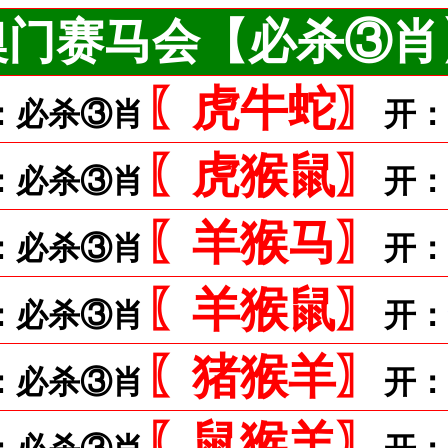
澳门赛马会【必杀③肖
〖虎牛蛇〗
：
必杀③肖
开：
〖虎猴鼠〗
：
必杀③肖
开：
〖羊猴马〗
：
必杀③肖
开：
〖羊猴鼠〗
：
必杀③肖
开：
〖猪猴羊〗
：
必杀③肖
开：
〖鼠猴羊〗