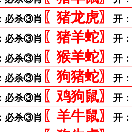
〖猪龙虎〗
：
必杀③肖
开：
〖猪羊蛇〗
：
必杀③肖
开：
〖猴羊蛇〗
：
必杀③肖
开：
〖狗猪蛇〗
：
必杀③肖
开：
〖鸡狗鼠〗
：
必杀③肖
开：
〖羊牛鼠〗
：
必杀③肖
开：