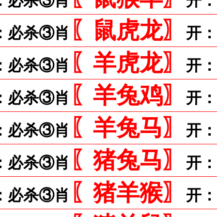
：
必杀③肖
开：
〖鼠虎龙〗
：
必杀③肖
开：
〖羊虎龙〗
：
必杀③肖
开：
〖羊兔鸡〗
：
必杀③肖
开：
〖羊兔马〗
：
必杀③肖
开：
〖猪兔马〗
：
必杀③肖
开：
〖猪羊猴〗
：
必杀③肖
开：