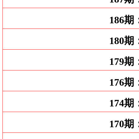
186期
180期
179期
176期
174期
170期