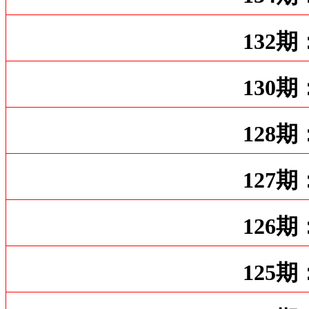
132期
130期
128期
127期
126期
125期