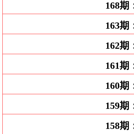
168期
163期
162期
161期
160期
159期
158期