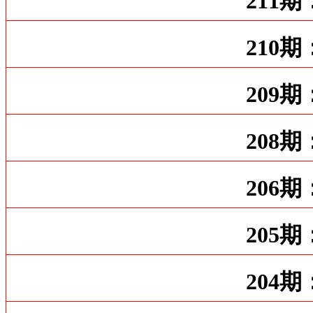
211期
210期
209期
208期
206期
205期
204期