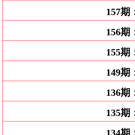
157期
156期
155期
149期
136期
135期
134期